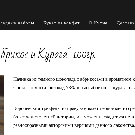
ладные наборы
Букет из конфет
О Кухне
Доставк
рикос и Курага" 100гр.
Начинка из темного шоколада с абрикосами в ароматном к
Состав: темный шоколад 53%, какао, абрикосы, курага, сл
Королевский трюфель по праву занимает первое место ср
более чем столетней истории, мы можем насладиться не т
разнообразными авторскими версиями данного лакомства